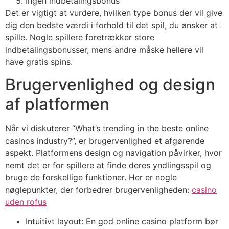
Ingen indbetalingsbonus
Det er vigtigt at vurdere, hvilken type bonus der vil give
dig den bedste værdi i forhold til det spil, du ønsker at
spille. Nogle spillere foretrækker store
indbetalingsbonusser, mens andre måske hellere vil
have gratis spins.
Brugervenlighed og design
af platformen
Når vi diskuterer “What’s trending in the beste online
casinos industry?”, er brugervenlighed et afgørende
aspekt. Platformens design og navigation påvirker, hvor
nemt det er for spillere at finde deres yndlingsspil og
bruge de forskellige funktioner. Her er nogle
nøglepunkter, der forbedrer brugervenligheden:
casino
uden rofus
Intuitivt layout: En god online casino platform bør