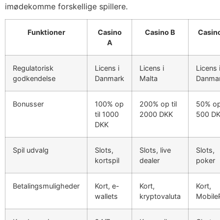
imødekomme forskellige spillere.
Funktioner
Casino
Casino B
Casin
A
Regulatorisk
Licens i
Licens i
Licens 
godkendelse
Danmark
Malta
Danma
Bonusser
100% op
200% op til
50% op 
til 1000
2000 DKK
500 D
DKK
Spil udvalg
Slots,
Slots, live
Slots,
kortspil
dealer
poker
Betalingsmuligheder
Kort, e-
Kort,
Kort,
wallets
kryptovaluta
Mobile