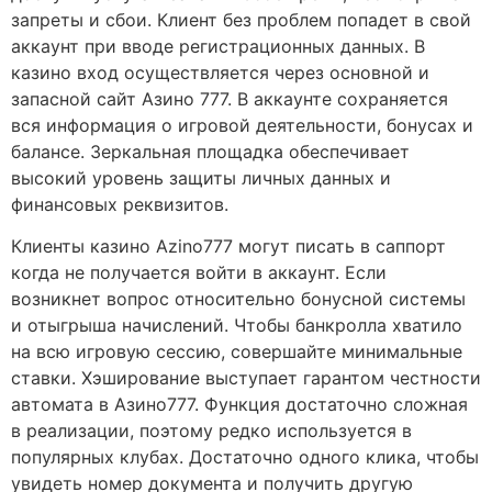
запреты и сбои. Клиент без проблем попадет в свой
аккаунт при вводе регистрационных данных. В
казино вход осуществляется через основной и
запасной сайт Азино 777. В аккаунте сохраняется
вся информация о игровой деятельности, бонусах и
балансе. Зеркальная площадка обеспечивает
высокий уровень защиты личных данных и
финансовых реквизитов.
Клиенты казино Azino777 могут писать в саппорт
когда не получается войти в аккаунт. Если
возникнет вопрос относительно бонусной системы
и отыгрыша начислений. Чтобы банкролла хватило
на всю игровую сессию, совершайте минимальные
ставки. Хэширование выступает гарантом честности
автомата в Азино777. Функция достаточно сложная
в реализации, поэтому редко используется в
популярных клубах. Достаточно одного клика, чтобы
увидеть номер документа и получить другую