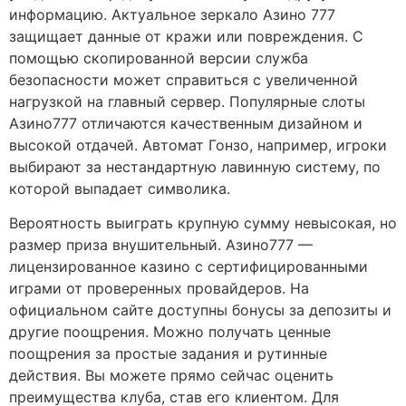
информацию. Актуальное зеркало Азино 777
защищает данные от кражи или повреждения. С
помощью скопированной версии служба
безопасности может справиться с увеличенной
нагрузкой на главный сервер. Популярные слоты
Азино777 отличаются качественным дизайном и
высокой отдачей. Автомат Гонзо, например, игроки
выбирают за нестандартную лавинную систему, по
которой выпадает символика.
Вероятность выиграть крупную сумму невысокая, но
размер приза внушительный. Азино777 —
лицензированное казино с сертифицированными
играми от проверенных провайдеров. На
официальном сайте доступны бонусы за депозиты и
другие поощрения. Можно получать ценные
поощрения за простые задания и рутинные
действия. Вы можете прямо сейчас оценить
преимущества клуба, став его клиентом. Для