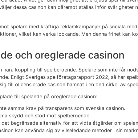
väljer dessa casinon kan däremot ställas inför svårigheter 
 mot spelare med kraftiga reklamkampanjer på sociala medi
triktioner, vilket kan verka lockande. Men denna frihet kan 
de och oreglerade casinon
 nära koppling till spelberoende. Spelare som inte får nöd
ande. Enligt Sveriges spelföretagsrapport 2022, så har sp
ig till olicensierade casinon hamnat i en ond cirkel av spe
lade till spelande på oreglerade casinon:
inte samma krav på transparens som svenska casinon.
mma skydd och stöd mot spelberoende.
et begränsade alternativ för att vidta åtgärder om speland
asinon kan använda sig av vilseledande metoder i sin markn