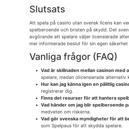
Slutsats
Att spela på casino utan svensk licens kan ve
spelberoende och bristen på skydd. Det svens
avgörande att spelare väljer licensierade al
mer informerade beslut för sin egen säkerhet
Vanliga frågor (FAQ)
Vad är skillnaden mellan casinon med 
spelare, medan olicensierade alternativ
Hur kan jag känna igen en pålitlig casi
registrerar dig.
Finns det resurser för att hantera spe
Vad händer om jag blir spelberoende på
medveten om riskerna.
Vad gör svenska myndigheter för att b
som Spelpaus för att skydda spelare.