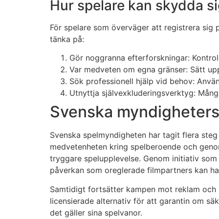
Hur spelare kan skydda si
För spelare som överväger att registrera sig p
tänka på:
Gör noggranna efterforskningar: Kontroll
Var medveten om egna gränser: Sätt upp 
Sök professionell hjälp vid behov: Anvä
Utnyttja självexkluderingsverktyg: Mång
Svenska myndigheters 
Svenska spelmyndigheten har tagit flera steg
medvetenheten kring spelberoende och genom 
tryggare spelupplevelse. Genom initiativ som 
påverkan som oreglerade filmpartners kan ha
Samtidigt fortsätter kampen mot reklam och m
licensierade alternativ för att garantin om s
det gäller sina spelvanor.