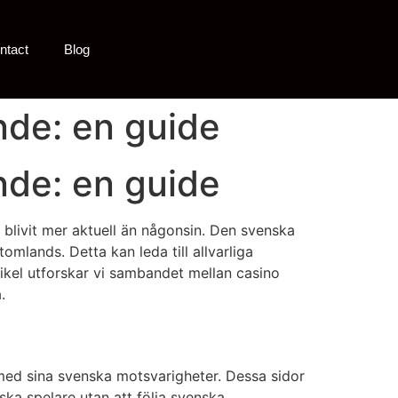
ntact
Blog
nde: en guide
nde: en guide
 blivit mer aktuell än någonsin. Den svenska
tomlands. Detta kan leda till allvarliga
rtikel utforskar vi sambandet mellan casino
.
 med sina svenska motsvarigheter. Dessa sidor
ska spelare utan att följa svenska