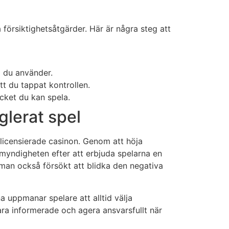
a försiktighetsåtgärder. Här är några steg att
m du använder.
t du tappat kontrollen.
cket du kan spela.
lerat spel
olicensierade casinon. Genom att höja
yndigheten efter att erbjuda spelarna en
r man också försökt att blidka den negativa
uppmanar spelare att alltid välja
ara informerade och agera ansvarsfullt när