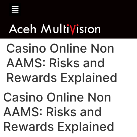
Casino Online Non
AAMS: Risks and
Rewards Explained
Casino Online Non
AAMS: Risks and
Rewards Explained