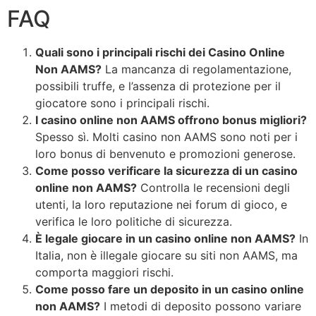
FAQ
Quali sono i principali rischi dei Casino Online
Non AAMS?
La mancanza di regolamentazione,
possibili truffe, e l’assenza di protezione per il
giocatore sono i principali rischi.
I casino online non AAMS offrono bonus migliori?
Spesso sì. Molti casino non AAMS sono noti per i
loro bonus di benvenuto e promozioni generose.
Come posso verificare la sicurezza di un casino
online non AAMS?
Controlla le recensioni degli
utenti, la loro reputazione nei forum di gioco, e
verifica le loro politiche di sicurezza.
È legale giocare in un casino online non AAMS?
In
Italia, non è illegale giocare su siti non AAMS, ma
comporta maggiori rischi.
Come posso fare un deposito in un casino online
non AAMS?
I metodi di deposito possono variare