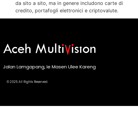
da sito a sito, ma in genere includono carte di
credito, portafogli elettronici e criptovalute.
Jalan Lamgapang, Ie Masen Ulee Kareng
© 2025 All Rights Reserved.