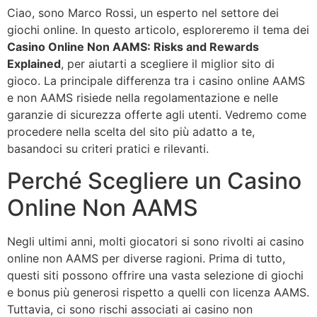
Ciao, sono Marco Rossi, un esperto nel settore dei
giochi online. In questo articolo, esploreremo il tema dei
Casino Online Non AAMS: Risks and Rewards
Explained
, per aiutarti a scegliere il miglior sito di
gioco. La principale differenza tra i casino online AAMS
e non AAMS risiede nella regolamentazione e nelle
garanzie di sicurezza offerte agli utenti. Vedremo come
procedere nella scelta del sito più adatto a te,
basandoci su criteri pratici e rilevanti.
Perché Scegliere un Casino
Online Non AAMS
Negli ultimi anni, molti giocatori si sono rivolti ai casino
online non AAMS per diverse ragioni. Prima di tutto,
questi siti possono offrire una vasta selezione di giochi
e bonus più generosi rispetto a quelli con licenza AAMS.
Tuttavia, ci sono rischi associati ai casino non