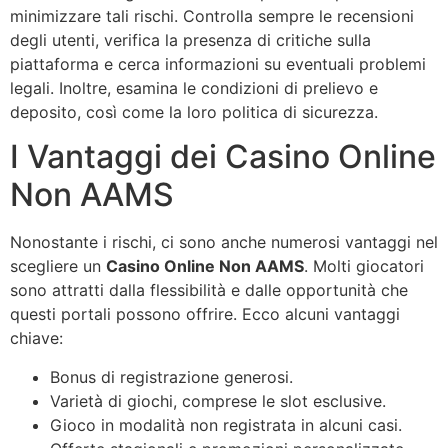
minimizzare tali rischi. Controlla sempre le recensioni
degli utenti, verifica la presenza di critiche sulla
piattaforma e cerca informazioni su eventuali problemi
legali. Inoltre, esamina le condizioni di prelievo e
deposito, così come la loro politica di sicurezza.
I Vantaggi dei Casino Online
Non AAMS
Nonostante i rischi, ci sono anche numerosi vantaggi nel
scegliere un
Casino Online Non AAMS
. Molti giocatori
sono attratti dalla flessibilità e dalle opportunità che
questi portali possono offrire. Ecco alcuni vantaggi
chiave:
Bonus di registrazione generosi.
Varietà di giochi, comprese le slot esclusive.
Gioco in modalità non registrata in alcuni casi.