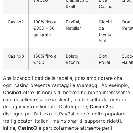
a €500
Mastercard,
Live
chat
Skrill
Casino
Casino2
100% fino a
PayPal,
Giochi
Orari
€300 + 50
Neteller
da
limitat
giri gratis
tavolo,
Slot
Casino3
150% fino a
Boleto,
Slot,
Supp
€400
Bitcoin
Poker
via e
Analizzando i dati della tabella, possiamo notare che
ogni casino presenta vantaggi e svantaggi. Ad esempio,
Casino1
offre un bonus di benvenuto molto interessante
e un eccellente servizio clienti, ma la scelta dei metodi
di pagamento è limitata. D’altra parte,
Casino2
si
distingue per l’utilizzo di PayPal, che è molto popolare
tra i giocatori italiani, ma ha orari di supporto ridotti.
Infine,
Casino3
è particolarmente attraente per i