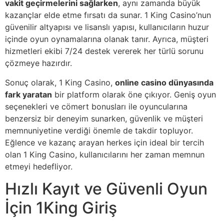
vakit geçirmelerini sağlarken
, aynı zamanda büyük
kazançlar elde etme fırsatı da sunar. 1 King Casino’nun
güvenilir altyapısı ve lisanslı yapısı, kullanıcıların huzur
içinde oyun oynamalarına olanak tanır. Ayrıca, müşteri
hizmetleri ekibi 7/24 destek vererek her türlü sorunu
çözmeye hazırdır.
Sonuç olarak, 1 King Casino,
online casino dünyasında
fark yaratan
bir platform olarak öne çıkıyor. Geniş oyun
seçenekleri ve cömert bonusları ile oyuncularına
benzersiz bir deneyim sunarken, güvenlik ve müşteri
memnuniyetine verdiği önemle de takdir topluyor.
Eğlence ve kazanç arayan herkes için ideal bir tercih
olan 1 King Casino, kullanıcılarını her zaman memnun
etmeyi hedefliyor.
Hızlı Kayıt ve Güvenli Oyun
İçin 1King Giriş