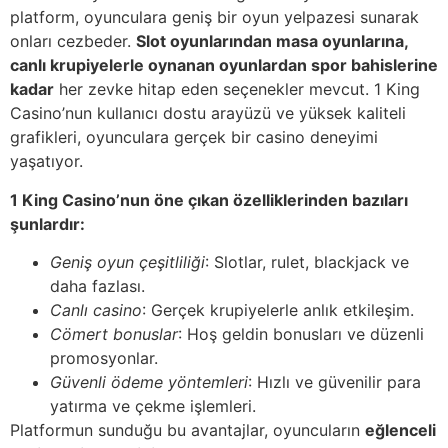
platform, oyunculara geniş bir oyun yelpazesi sunarak
onları cezbeder.
Slot oyunlarından masa oyunlarına,
canlı krupiyelerle oynanan oyunlardan spor bahislerine
kadar
her zevke hitap eden seçenekler mevcut. 1 King
Casino’nun kullanıcı dostu arayüzü ve yüksek kaliteli
grafikleri, oyunculara gerçek bir casino deneyimi
yaşatıyor.
1 King Casino’nun öne çıkan özelliklerinden bazıları
şunlardır:
Geniş oyun çeşitliliği
: Slotlar, rulet, blackjack ve
daha fazlası.
Canlı casino
: Gerçek krupiyelerle anlık etkileşim.
Cömert bonuslar
: Hoş geldin bonusları ve düzenli
promosyonlar.
Güvenli ödeme yöntemleri
: Hızlı ve güvenilir para
yatırma ve çekme işlemleri.
Platformun sunduğu bu avantajlar, oyuncuların
eğlenceli