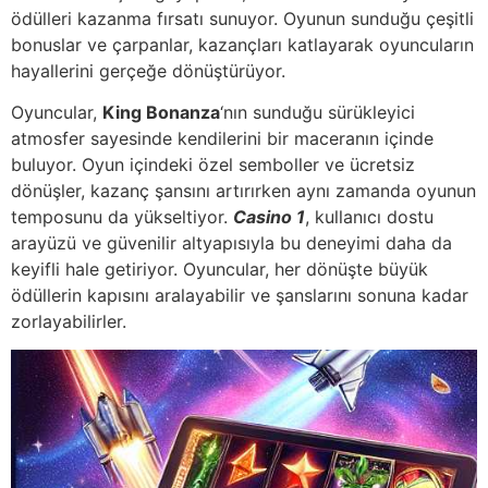
ödülleri kazanma fırsatı sunuyor. Oyunun sunduğu çeşitli
bonuslar ve çarpanlar, kazançları katlayarak oyuncuların
hayallerini gerçeğe dönüştürüyor.
Oyuncular,
King Bonanza
‘nın sunduğu sürükleyici
atmosfer sayesinde kendilerini bir maceranın içinde
buluyor. Oyun içindeki özel semboller ve ücretsiz
dönüşler, kazanç şansını artırırken aynı zamanda oyunun
temposunu da yükseltiyor.
Casino 1
, kullanıcı dostu
arayüzü ve güvenilir altyapısıyla bu deneyimi daha da
keyifli hale getiriyor. Oyuncular, her dönüşte büyük
ödüllerin kapısını aralayabilir ve şanslarını sonuna kadar
zorlayabilirler.