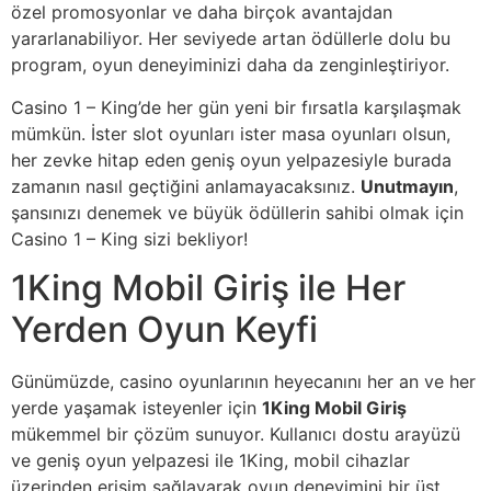
özel promosyonlar ve daha birçok avantajdan
yararlanabiliyor. Her seviyede artan ödüllerle dolu bu
program, oyun deneyiminizi daha da zenginleştiriyor.
Casino 1 – King’de her gün yeni bir fırsatla karşılaşmak
mümkün. İster slot oyunları ister masa oyunları olsun,
her zevke hitap eden geniş oyun yelpazesiyle burada
zamanın nasıl geçtiğini anlamayacaksınız.
Unutmayın
,
şansınızı denemek ve büyük ödüllerin sahibi olmak için
Casino 1 – King sizi bekliyor!
1King Mobil Giriş ile Her
Yerden Oyun Keyfi
Günümüzde, casino oyunlarının heyecanını her an ve her
yerde yaşamak isteyenler için
1King Mobil Giriş
mükemmel bir çözüm sunuyor. Kullanıcı dostu arayüzü
ve geniş oyun yelpazesi ile 1King, mobil cihazlar
üzerinden erişim sağlayarak oyun deneyimini bir üst