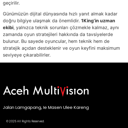
geçirilir.
Günümüzün dijital dünyasında hızlı yanıt almak kadar
doğru bilgiye ulaşmak da önemlidir.
1King’in uzman
ekibi
, yalnızca teknik sorunları çözmekle kalmaz, aynı
zamanda oyun stratejileri hakkında da tavsiyelerde
bulunur. Bu sayede oyuncular, hem teknik hem de
stratejik açıdan desteklenir ve oyun keyfini maksimum
seviyeye çıkarabilirler.
Jalan Lamgapang, Ie Masen Ulee Kareng
© 2025 All Rights Reserved.