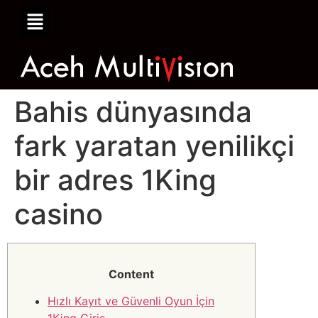
Bahis dünyasında
fark yaratan yenilikçi
bir adres 1King
casino
Content
Hızlı Kayıt ve Güvenli Oyun İçin