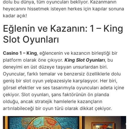
dolu bu dünya, tüm oyuncuları bekliyor. Kazanmanın
heyecanını hissetmek isteyen herkes için kapılar sonuna
kadar açık!
Eğlenin ve Kazanın: 1 – King
Slot Oyunları
Casino 1 – King
, eğlencenin ve kazancın birleştiği bir
platform olarak öne çıkıyor.
King Slot Oyunları
, bu
deneyimi en üst düzeye taşıyan unsurlardan biri.
Oyuncular, farklı temalar ve benzersiz özelliklerle dolu
geniş bir slot oyun yelpazesiyle karşılaşıyor. Her biri,
görsel efektler ve ses tasarımıyla oyuncuları adeta içine
çekiyor. Slot oyunları, şans faktörünün ön planda
olduğu, ancak stratejik hamlelerle kazançların
artırılabileceği bir oyun türü olarak dikkat çekiyor.