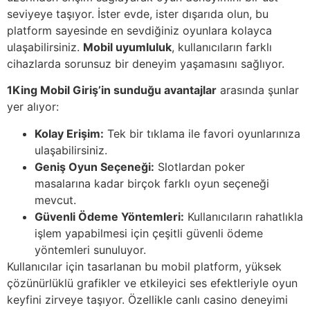
seviyeye taşıyor. İster evde, ister dışarıda olun, bu
platform sayesinde en sevdiğiniz oyunlara kolayca
ulaşabilirsiniz.
Mobil uyumluluk
, kullanıcıların farklı
cihazlarda sorunsuz bir deneyim yaşamasını sağlıyor.
1King Mobil Giriş’in sunduğu avantajlar
arasında şunlar
yer alıyor:
Kolay Erişim:
Tek bir tıklama ile favori oyunlarınıza
ulaşabilirsiniz.
Geniş Oyun Seçeneği:
Slotlardan poker
masalarına kadar birçok farklı oyun seçeneği
mevcut.
Güvenli Ödeme Yöntemleri:
Kullanıcıların rahatlıkla
işlem yapabilmesi için çeşitli güvenli ödeme
yöntemleri sunuluyor.
Kullanıcılar için tasarlanan bu mobil platform, yüksek
çözünürlüklü grafikler ve etkileyici ses efektleriyle oyun
keyfini zirveye taşıyor. Özellikle canlı casino deneyimi