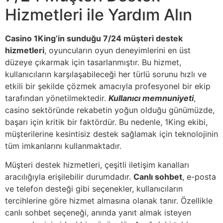
Hizmetleri ile Yardım Alın
Casino 1King’in sunduğu 7/24 müşteri destek
hizmetleri
, oyuncuların oyun deneyimlerini en üst
düzeye çıkarmak için tasarlanmıştır. Bu hizmet,
kullanıcıların karşılaşabileceği her türlü sorunu hızlı ve
etkili bir şekilde çözmek amacıyla profesyonel bir ekip
tarafından yönetilmektedir.
Kullanıcı memnuniyeti
,
casino sektöründe rekabetin yoğun olduğu günümüzde,
başarı için kritik bir faktördür. Bu nedenle, 1King ekibi,
müşterilerine kesintisiz destek sağlamak için teknolojinin
tüm imkanlarını kullanmaktadır.
Müşteri destek hizmetleri, çeşitli iletişim kanalları
aracılığıyla erişilebilir durumdadır.
Canlı sohbet
, e-posta
ve telefon desteği gibi seçenekler, kullanıcıların
tercihlerine göre hizmet almasına olanak tanır. Özellikle
canlı sohbet seçeneği, anında yanıt almak isteyen