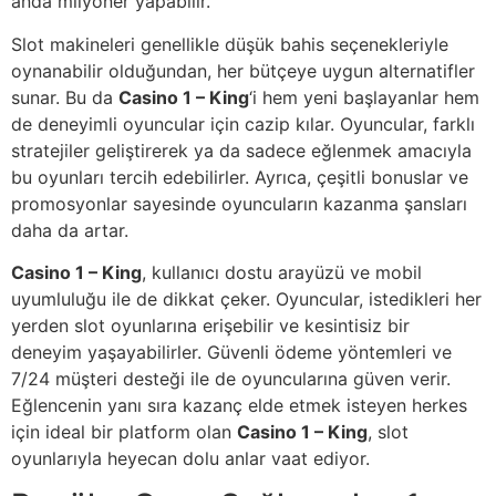
anda milyoner yapabilir.
Slot makineleri genellikle düşük bahis seçenekleriyle
oynanabilir olduğundan, her bütçeye uygun alternatifler
sunar. Bu da
Casino 1 – King
‘i hem yeni başlayanlar hem
de deneyimli oyuncular için cazip kılar. Oyuncular, farklı
stratejiler geliştirerek ya da sadece eğlenmek amacıyla
bu oyunları tercih edebilirler. Ayrıca, çeşitli bonuslar ve
promosyonlar sayesinde oyuncuların kazanma şansları
daha da artar.
Casino 1 – King
, kullanıcı dostu arayüzü ve mobil
uyumluluğu ile de dikkat çeker. Oyuncular, istedikleri her
yerden slot oyunlarına erişebilir ve kesintisiz bir
deneyim yaşayabilirler. Güvenli ödeme yöntemleri ve
7/24 müşteri desteği ile de oyuncularına güven verir.
Eğlencenin yanı sıra kazanç elde etmek isteyen herkes
için ideal bir platform olan
Casino 1 – King
, slot
oyunlarıyla heyecan dolu anlar vaat ediyor.