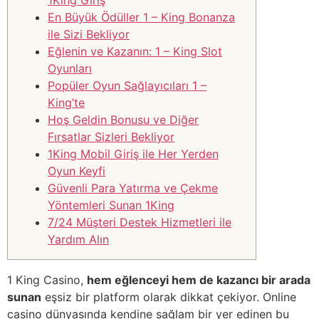
1King Giriş
En Büyük Ödüller 1 – King Bonanza
ile Sizi Bekliyor
Eğlenin ve Kazanın: 1 – King Slot
Oyunları
Popüler Oyun Sağlayıcıları 1 –
King’te
Hoş Geldin Bonusu ve Diğer
Fırsatlar Sizleri Bekliyor
1King Mobil Giriş ile Her Yerden
Oyun Keyfi
Güvenli Para Yatırma ve Çekme
Yöntemleri Sunan 1King
7/24 Müşteri Destek Hizmetleri ile
Yardım Alın
1 King Casino,
hem eğlenceyi hem de kazancı bir arada
sunan
eşsiz bir platform olarak dikkat çekiyor. Online
casino dünyasında kendine sağlam bir yer edinen bu