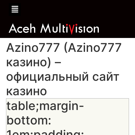
Azino777 (Azino777
казино) –
официальный сайт
казино
table;margin-
bottom:
1em;padding: