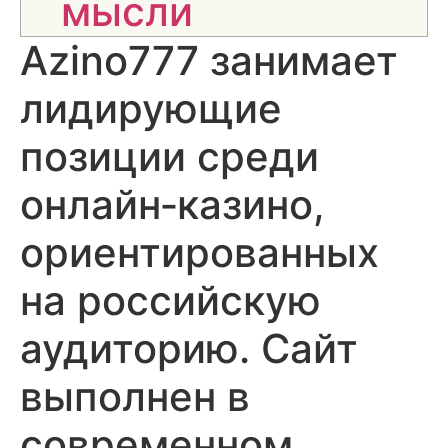
мысли
Azino777 занимает
лидирующие
позиции среди
онлайн‑казино,
ориентированных
на российскую
аудиторию. Сайт
выполнен в
современном