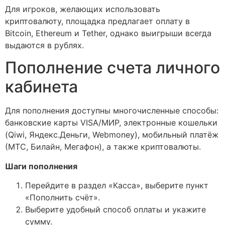
Для игроков, желающих использовать
криптовалюту, площадка предлагает оплату в
Bitcoin, Ethereum и Tether, однако выигрыши всегда
выдаются в рублях.
Пополнение счета личного
кабинета
Для пополнения доступны многочисленные способы:
банковские карты VISA/МИР, электронные кошельки
(Qiwi, Яндекс.Деньги, Webmoney), мобильный платёж
(МТС, Билайн, Мегафон), а также криптовалюты.
Шаги пополнения
Перейдите в раздел «Касса», выберите пункт
«Пополнить счёт».
Выберите удобный способ оплаты и укажите
сумму.