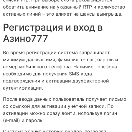
обратить внимание на указанный RTP и количество
активных линий – это влияет на шансы выигрыша.
Регистрация и вход в
Азино777
Во время регистрации система запрашивает
минимум данных: имя, фамилия, e‑mail, пароль и
номер мобильного телефона. Наличие телефона
необходимо для получения SMS‑кода
подтверждения и активации двухфакторной
аутентификации.
После ввода данных пользователь получает письмо
со ссылкой для активации учётной записи. По
активации можно сразу войти, используя логин
(e‑mail) и пароль.
Система хранит историю входов, позволяя