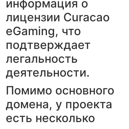
информация о
лицензии Curacao
eGaming, что
подтверждает
легальность
деятельности.
Помимо основного
домена, у проекта
есть несколько