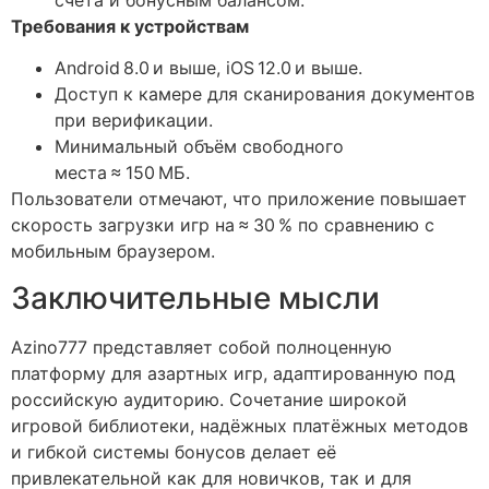
Требования к устройствам
Android 8.0 и выше, iOS 12.0 и выше.
Доступ к камере для сканирования документов
при верификации.
Минимальный объём свободного
места ≈ 150 МБ.
Пользователи отмечают, что приложение повышает
скорость загрузки игр на ≈ 30 % по сравнению с
мобильным браузером.
Заключительные мысли
Azino777 представляет собой полноценную
платформу для азартных игр, адаптированную под
российскую аудиторию. Сочетание широкой
игровой библиотеки, надёжных платёжных методов
и гибкой системы бонусов делает её
привлекательной как для новичков, так и для