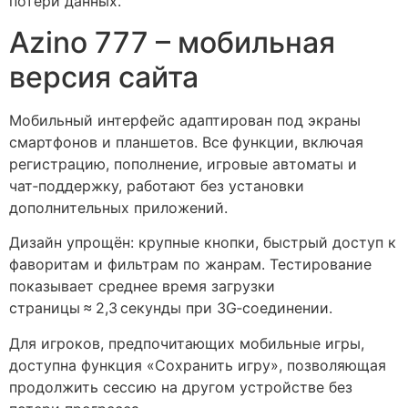
потери данных.
Azino 777 – мобильная
версия сайта
Мобильный интерфейс адаптирован под экраны
смартфонов и планшетов. Все функции, включая
регистрацию, пополнение, игровые автоматы и
чат‑поддержку, работают без установки
дополнительных приложений.
Дизайн упрощён: крупные кнопки, быстрый доступ к
фаворитам и фильтрам по жанрам. Тестирование
показывает среднее время загрузки
страницы ≈ 2,3 секунды при 3G‑соединении.
Для игроков, предпочитающих мобильные игры,
доступна функция «Сохранить игру», позволяющая
продолжить сессию на другом устройстве без