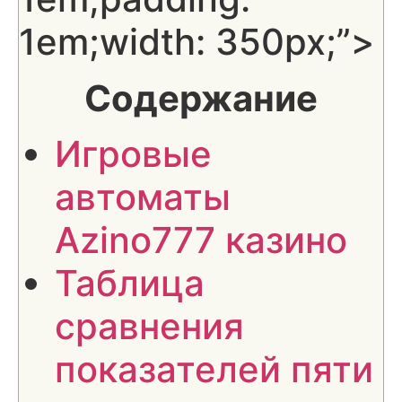
1em;width: 350px;”>
Содержание
Игровые
автоматы
Azino777 казино
Таблица
сравнения
показателей пяти