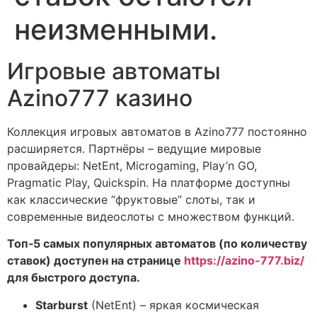
неизменными.
Игровые автоматы
Azino777 казино
Коллекция игровых автоматов в Azino777 постоянно
расширяется. Партнёры – ведущие мировые
провайдеры: NetEnt, Microgaming, Play’n GO,
Pragmatic Play, Quickspin. На платформе доступны
как классические “фруктовые” слоты, так и
современные видеослоты с множеством функций.
Топ‑5 самых популярных автоматов (по количеству
ставок) доступен на странице
https://azino-777.biz/
для быстрого доступа.
Starburst
(NetEnt) – яркая космическая