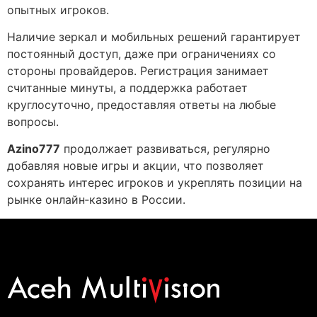
опытных игроков.
Наличие зеркал и мобильных решений гарантирует
постоянный доступ, даже при ограничениях со
стороны провайдеров. Регистрация занимает
считанные минуты, а поддержка работает
круглосуточно, предоставляя ответы на любые
вопросы.
Azino777
продолжает развиваться, регулярно
добавляя новые игры и акции, что позволяет
сохранять интерес игроков и укреплять позиции на
рынке онлайн‑казино в России.