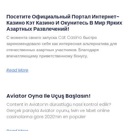
Посетите Официальный Портал Интернет-
Казино Кэт Казино И Окунитесь В Мир Ярких
Азартных Развлечений!
С момента своего запуска Cat Casino быстро
зарекомендовало себя как интересная альтернатива для
отечественных азартных участников. Благодаря
впечатляющему приветственному бонусу,
Read More
Aviator Oyna Ile Uçuş Başlasın!
Content in Aviator’ın dürüstlüğü nasıl kontrol edilir?
Gerçek parayla Aviator oyunu, 1win ve 1xbet online
casinolarına göre 2020’nin en popüler